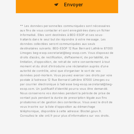
Envoyer
** Les données personnelles communiquées sont nécessaires
aux fins de vous contacter et sont enregistrées dans un fichier
informatisé. Elles sont destinées à BEG-ESOP et ses sous-
traitants dans le seul but de répondre à votre message. Les
données collectées seront communiquées aux seuls
destinataires suivants: BEG-ESOP 12 Rue Bernard Lathière 87000
Limoges beg-esop.secretariat@beg-esop.com. Vous disposez de
droits d’accès, de rectification, d’effacement, de portabilité, de
limitation, d’opposition, de retrait de votre consentement à tout
moment et du droit d’introduire une réclamation auprès d’une
autorité de contrôle, ainsi que d’organiser le sort de vos
données post-mortem. Vous pouvez exercer ces droits par voie
postale à l'adresse 12 Rue Bernard Lathière 87000 Limoges ou
par courrier électronique à l'adresse beg-esop.secretariat@beg-
esop.com. Un justificatif d'identité pourra vous être demandé.
Nous conservons vos données pendant la période de prise de
contact puis pendant la durée de prescription légale aux fins
probatoires et de gestion des contentieux. Vous avez le droit de
vous inscrire sur la liste d'opposition au démarchage
téléphonique, disponible à cette adresse:
Bloctel.gouv.fr
.
Consultez le site cnil.fr pour plus d’informations sur vos droits.