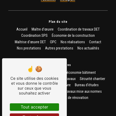
Plan du site
Accueil
Maître d'œuvre
Coordination de travaux DET
Coordination SPS
Économie de la construction
Maîtrise d'œuvre DET
OPC
Nos réalisations
Contact
Nos prestations
Autres prestations
Nos actualités
Nos prestations
Établissement de plan
Etude économie bâtiment
Ce site utilise des cookies
Coordination travaux
Direction de travaux
Sécurité chantier
et vous donne le contrôle
Architecte
OPC
Maître d'oeuvre
Bureau d'études
sur ceux que vous
Economiste de la construction
Travaux mise aux normes
souhaitez activer
Pilotage travaux
Travaux de rénovation
Tout accepter