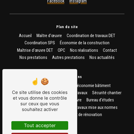
Facebook
Instagram
Plan du site
Accueil
Maître d'œuvre
Coordination de travaux DET
Coordination SPS
Économie de la construction
Maîtrise d'œuvre DET
OPC
Nos réalisations
Contact
Nos prestations
Autres prestations
Nos actualités
Nos prestations
Établissement de plan
Etude économie bâtiment
Ce site utilise des cookies
Coordination travaux
Direction de travaux
Sécurité chantier
et vous donne le contrôle
Architecte
OPC
Maître d'oeuvre
Bureau d'études
sur ceux que vous
Economiste de la construction
Travaux mise aux normes
souhaitez activer
Pilotage travaux
Travaux de rénovation
Tout accepter