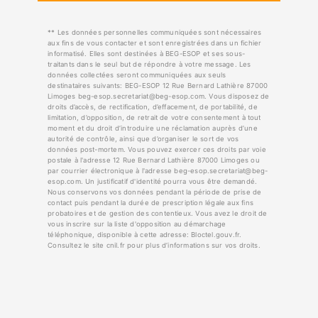
** Les données personnelles communiquées sont nécessaires
aux fins de vous contacter et sont enregistrées dans un fichier
informatisé. Elles sont destinées à BEG-ESOP et ses sous-
traitants dans le seul but de répondre à votre message. Les
données collectées seront communiquées aux seuls
destinataires suivants: BEG-ESOP 12 Rue Bernard Lathière 87000
Limoges beg-esop.secretariat@beg-esop.com. Vous disposez de
droits d’accès, de rectification, d’effacement, de portabilité, de
limitation, d’opposition, de retrait de votre consentement à tout
moment et du droit d’introduire une réclamation auprès d’une
autorité de contrôle, ainsi que d’organiser le sort de vos
données post-mortem. Vous pouvez exercer ces droits par voie
postale à l'adresse 12 Rue Bernard Lathière 87000 Limoges ou
par courrier électronique à l'adresse beg-esop.secretariat@beg-
esop.com. Un justificatif d'identité pourra vous être demandé.
Nous conservons vos données pendant la période de prise de
contact puis pendant la durée de prescription légale aux fins
probatoires et de gestion des contentieux. Vous avez le droit de
vous inscrire sur la liste d'opposition au démarchage
téléphonique, disponible à cette adresse:
Bloctel.gouv.fr
.
Consultez le site cnil.fr pour plus d’informations sur vos droits.