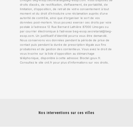
Limoges beg-esop.secretariat@beg-esop.com. Vous disposez de
droits d’accès, de rectification, d’effacement, de portabilité, de
limitation, d’opposition, de retrait de votre consentement à tout
moment et du droit d’introduire une réclamation auprès d’une
autorité de contrôle, ainsi que d’organiser le sort de vos
données post-mortem. Vous pouvez exercer ces droits par voie
postale à l'adresse 12 Rue Bernard Lathière 87000 Limoges ou
par courrier électronique à l'adresse beg-esop.secretariat@beg-
esop.com. Un justificatif d'identité pourra vous être demandé.
Nous conservons vos données pendant la période de prise de
contact puis pendant la durée de prescription légale aux fins
probatoires et de gestion des contentieux. Vous avez le droit de
vous inscrire sur la liste d'opposition au démarchage
téléphonique, disponible à cette adresse:
Bloctel.gouv.fr
.
Consultez le site cnil.fr pour plus d’informations sur vos droits.
Nos interventions sur ces villes